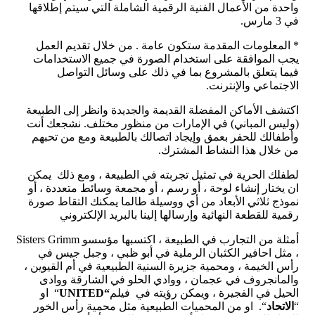
واحدة من الأعمال الفنية الرقمية الشاملة التي سيتم إطلاقها
في
3
مارس
.
*
المعلومات المقدمة ستكون عامة
.
من خلال تقديم العمل
يجب الموافقة على استخدام الصورة في جميع الاستخدامات
فيما يتعلق بالمشروع بما في ذلك على وسائل التواصل
الاجتماعي والإنترنت
.
اكتشف الأماكن المفضلة القديمة والجديدة وانظر إلى الطبيعة
(
وليس المباني
)
في الإمارات من منظور مختلف
.
نشجعك أنت
وأطفالك للحفر بعمق وإيجاد اتصالك بالطبيعة ومع من تحبهم
من خلال هذا النشاط المشترك
.
لطفلك الحرية في تمثيل تجربته في الطبيعة ، ومع ذلك
يمكن
ان يختار إنشاء لوحة ، أو رسم ، أو مجمعة وسائط متعددة ، أو
نموذج ثلاثي الأبعاد من أي ووسيلة طالما يمكنك التقاط صورة
رقمية للقطعة النهائية وإرسالها إلينا بالبريد الإلكتروني
أمثلة من التجارب في الطبيعة ، اكتسبها مؤسسو
Sisters Grimm
، مثل احافير الكثبان الرملية في أبو ظبي ، وجبل جيس في
رأس الخيمة ، ومحمية جزيرة السنية الطبيعية في أم القيوين ،
والمانجروف في عجمان ، ووادي الحلو في الشارقة ووادى
الحيل في الفجيرة ، ويمكن رؤيته في
فيلم
“UNITED
“
او
“
الاتحاد
“.
او من المحميات الطبيعية مثل محمية رأس الخور