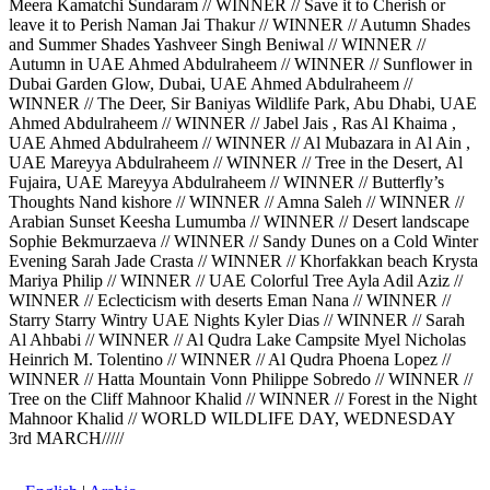
Meera Kamatchi Sundaram // WINNER // Save it to Cherish or
leave it to Perish Naman Jai Thakur // WINNER // Autumn Shades
and Summer Shades Yashveer Singh Beniwal // WINNER //
Autumn in UAE Ahmed Abdulraheem // WINNER // Sunflower in
Dubai Garden Glow, Dubai, UAE Ahmed Abdulraheem //
WINNER // The Deer, Sir Baniyas Wildlife Park, Abu Dhabi, UAE
Ahmed Abdulraheem // WINNER // Jabel Jais , Ras Al Khaima ,
UAE Ahmed Abdulraheem // WINNER // Al Mubazara in Al Ain ,
UAE Mareyya Abdulraheem // WINNER // Tree in the Desert, Al
Fujaira, UAE Mareyya Abdulraheem // WINNER // Butterfly’s
Thoughts Nand kishore // WINNER // Amna Saleh // WINNER //
Arabian Sunset Keesha Lumumba // WINNER // Desert landscape
Sophie Bekmurzaeva // WINNER // Sandy Dunes on a Cold Winter
Evening Sarah Jade Crasta // WINNER // Khorfakkan beach Krysta
Mariya Philip // WINNER // UAE Colorful Tree Ayla Adil Aziz //
WINNER // Eclecticism with deserts Eman Nana // WINNER //
Starry Starry Wintry UAE Nights Kyler Dias // WINNER // Sarah
Al Ahbabi // WINNER // Al Qudra Lake Campsite Myel Nicholas
Heinrich M. Tolentino // WINNER // Al Qudra Phoena Lopez //
WINNER // Hatta Mountain Vonn Philippe Sobredo // WINNER //
Tree on the Cliff Mahnoor Khalid // WINNER // Forest in the Night
Mahnoor Khalid // WORLD WILDLIFE DAY, WEDNESDAY
3rd MARCH/////