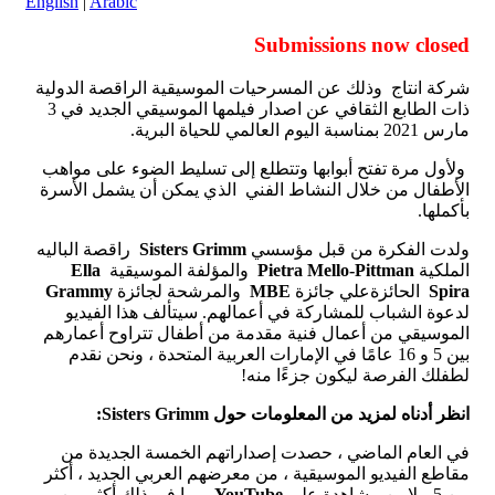
English
|
Arabic
Submissions now closed
شركة انتاج
وذلك عن المسرحيات الموسيقية الراقصة الدولية
ذات الطابع الثقافي عن اصدار فيلمها الموسيقي الجديد في
3
مارس
2021
بمناسبة اليوم العالمي للحياة البرية
.
ولأول مرة تفتح أبوابها وتتطلع إلى تسليط الضوء على مواهب
الأطفال من خلال النشاط الفني
الذي يمكن أن يشمل الأسرة
بأكملها
.
ولدت الفكرة من قبل مؤسسي
Sisters Grimm
راقصة الباليه
الملكية
Pietra Mello-Pittman
والمؤلفة الموسيقية
Ella
Spira
الحائزةعلي جائزة
MBE
والمرشحة لجائزة
Grammy
لدعوة الشباب للمشاركة في أعمالهم
.
سيتألف هذا الفيديو
الموسيقي من أعمال فنية مقدمة من أطفال تتراوح أعمارهم
بين
5
و
16
عامًا في الإمارات العربية المتحدة ، ونحن نقدم
لطفلك الفرصة ليكون جزءًا منه
!
انظر
أدناه
لمزيد
من
المعلومات
حول
Sisters Grimm:
في العام الماضي ، حصدت إصداراتهم الخمسة الجديدة من
مقاطع الفيديو الموسيقية ، من معرضهم العربي الجديد ، أكثر
من
5
ملايين مشاهدة على
YouTube
، بما في ذلك أكثر من