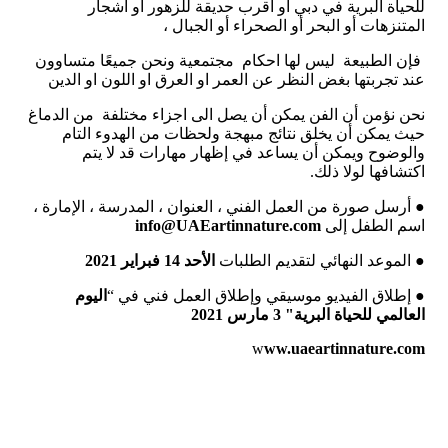
للحياة البرية في دبي او أقرب حديقة للزهور أو أشجار
المتنزهات أو البحر أو الصحراء أو الجبال ،
فإن الطبيعة
ليس لها احكام
مجتمعية ونحن جميعًا متساوون
عند تجربتها بغض النظر عن العمر او العرق او اللون او الدين
نحن نؤمن أن الفن يمكن أن يصل الى اجزاء مختلفة
من الدماغ
حيث يمكن أن يخلق نتائج مبهجة ولحظات من الهدوء التام
والوضوح ويمكن أن يساعد في إظهار مهارات قد لا يتم
اكتشافها لولا ذلك
.
●
أرسل صورة من العمل الفني ، العنوان ، المدرسة ، الإمارة ،
اسم الطفل إلى
info@UAEartinnature.com
●
الموعد النهائي لتقديم الطلبات
الأحد
14
فبراير
2021
●
إطلاق الفيديو موسيقي وإطلاق العمل فني في
“
اليوم
العالمي
للحياة
البرية
" 3
مارس
2021
w
ww.uaeartinnature.com