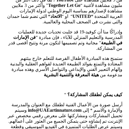
مليون مشاهدة لأغنية
“
Together Let Go
"
وأكثر من
3
ملايين
مشاهدة لإصدارهم بمناسبة اليوم الوطني لدولة الإمارات
العربية المتحدة
“UNITED
“
او
“
الاتحاد
“
التي تضم شما حمدان
والتى نشرت فى الصحف المحلية والعالمية
.
وإدراكًا منا أن كوفيد
-19
قد جلبت تحديات جديدة للعمليات
المدرسية والتعليم المنزلي للآباء ، فإن مبادرة
“
فن
الإمارات
في
الطبيعة
"
مجانية وتم تصميمها لتكون مرنة وتتيح أقصى قدر
من المشاركة
.
ستمنح هذه المبادرة الأطفال الفرصة للتعلم خارج بيئتهم
المعتادة والتمتع بفوائد الطبيعة العديدة لقواهم العقلية والبدنية
وإلهام التعبير الفني والإبداعي والتواصل الأسري وهذه مبادرة
مدعومة من
هيئة
المعرفة
والتنمية
البشرية
كيف
يمكن
لطفلك
المشاركة؟
“
أرسل صورة من الأعمال الفنية لطفلك مع العنوان والمدرسة
والإمارة والاسم
*
إلى
info@UAEartinnature.com
وسيتم
تحميل المشاركات ومشاركتها على معرض رقمي مخصص عبر
الإنترنت تم إنشاؤه حتى يتمكن الجميع من العثور على أعمالهم
.
وسيتم عرض الطلبات المتميزة في الفيديو الموسيقي وقطعة