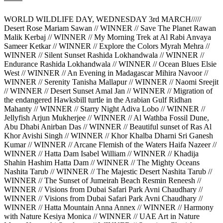
WORLD WILDLIFE DAY, WEDNESDAY 3rd MARCH/////
Desert Rose Mariam Sawan // WINNER // Save The Planet Rawan
Malik Kerbaj // WINNER // My Morning Trek at Al Rabi Anvaya
Sameer Ketkar // WINNER // Explore the Colors Myrah Mehra //
WINNER // Silent Sunset Rashida Lokhandwala // WINNER //
Endurance Rashida Lokhandwala // WINNER // Ocean Blues Elsie
West // WINNER // An Evening in Madagascar Mihira Navoor //
WINNER // Serenity Tanisha Mallapur // WINNER // Naomi Sreejit
// WINNER // Desert Sunset Amal Jan // WINNER // Migration of
the endangered Hawksbill turtle in the Arabian Gulf Ridhan
Mahanty // WINNER // Starry Night Adiva Lobo // WINNER //
Jellyfish Arjun Mukherjee // WINNER // Al Wathba Fossil Dune,
Abu Dhabi Anirban Das // WINNER // Beautiful sunset of Ras Al
Khor Avishi Singh // WINNER // Khor Khalba Dharni Sri Ganesh
Kumar // WINNER // Arcane Flemish of the Waters Haifa Nazeer //
WINNER // Hatta Dam Isabel William // WINNER // Khadija
Shahin Hashim Hatta Dam // WINNER // The Mighty Oceans
Nashita Tarub // WINNER // The Majestic Desert Nashita Tarub //
WINNER // The Sunset of Jumeirah Beach Resmin Reneesh //
WINNER // Visions from Dubai Safari Park Avni Chaudhary //
WINNER // Visions from Dubai Safari Park Avni Chaudhary //
WINNER // Hatta Mountain Anna Annex // WINNER // Harmony
with Nature Kesiya Monica // WINNER // UAE Art in Nature